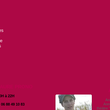
es
e
re
s
LAURE PRONO
0H à 22H
An
Anne L
: 06 88 49 10 83
théâtre 