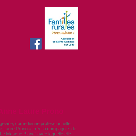
Anne Laure Prono
gevine, comédienne professionnelle,
aure Prono a crée la compagnie de
"Le Masque Blanc" avec laquelle elle