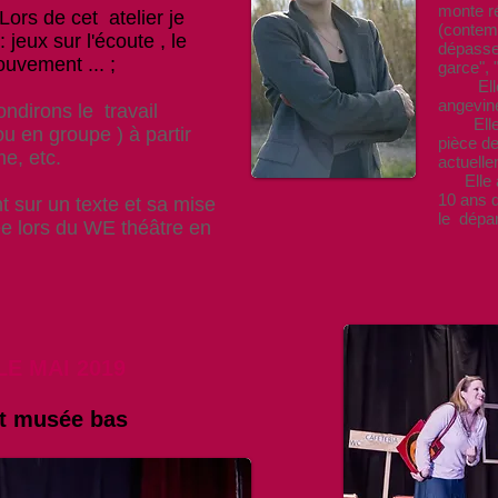
monte r
ors de cet atelier je
(contemp
 jeux sur l'écoute , le
dépasse
ouvement ... ;
garce", 
Elle j
angevin
ondirons le
travail
Elle s'
ou en groupe ) à partir
pièce de
me, etc.
actuelle
Elle an
10 ans 
 sur un texte et sa mise
le dép
ée lors du WE théâtre en
 MAI 2019
musée bas