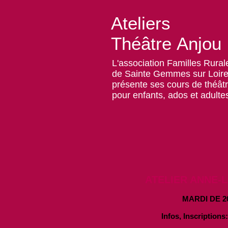
Ateliers
Théâtre
Anjou
L'association Familles Rural
de Sainte Gemmes sur Loir
présente ses cours de théât
pour enfants,
ados et adulte
ATELIER ANNE-
MARDI DE 2
Infos, Inscriptions