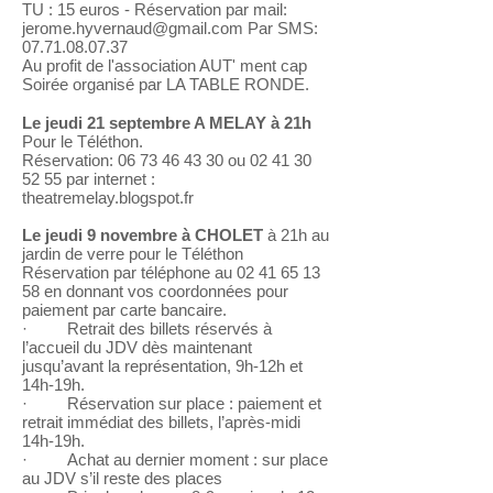
TU : 15 euros - Réservation par mail:
jerome.hyvernaud@gmail.com
Par SMS:
07.71.08.07.37
Au profit de l'association AUT' ment cap
Soirée organisé par LA TABLE RONDE.
Le jeudi 21 septembre A MELAY à 21h
Pour le Téléthon.
Réservation:
06 73 46 43 30
ou
02 41 30
52 55
par internet :
theatremelay.blogspot.fr
Le jeudi 9 novembre à CHOLET
à 21h au
jardin de verre pour le Téléthon
Réservation par téléphone au
02 41 65 13
58
en donnant vos coordonnées pour
paiement par carte bancaire.
· Retrait des billets réservés à
l’accueil du JDV dès maintenant
jusqu’avant la représentation, 9h-12h et
14h-19h.
· Réservation sur place : paiement et
retrait immédiat des billets, l’après-midi
14h-19h.
· Achat au dernier moment : sur place
au JDV s’il reste des places