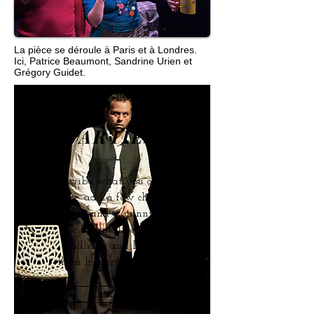
La pièce se déroule à Paris et à Londres.
Ici, Patrice Beaumont, Sandrine Urien et
Grégory Guidet.
PARTIES
Describe what you offer
here. add a few choice
words and a stunning
pic to tantalize your
audience and leave
them hungry for more.
Click Me