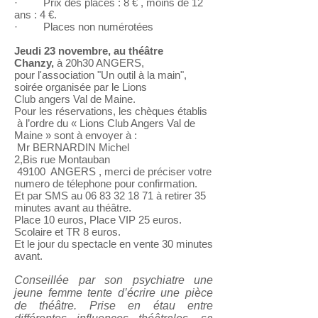
· Prix des places : 8 € , moins de 12
ans : 4 €.
· Places non numérotées
Jeudi 23 novembre, au théâtre
Chanzy,
à 20h30 ANGERS,
pour l'association "Un outil à la main",
soirée organisée par le Lions
Club angers Val de Maine.
Pour les réservations, les chèques établis
à l’ordre du « Lions Club Angers Val de
Maine » sont à envoyer à :
Mr BERNARDIN Michel
2,Bis rue Montauban
49100 ANGERS , merci de préciser votre
numero de télephone pour confirmation.
Et par SMS au
06 83 32 18 71
à retirer 35
minutes avant au théâtre.
Place 10 euros, Place VIP 25 euros.
Scolaire et TR 8 euros.
Et le jour du spectacle en vente 30 minutes
avant.
Conseillée par son psychiatre une
jeune femme tente d’écrire une pièce
de théâtre. Prise en étau entre