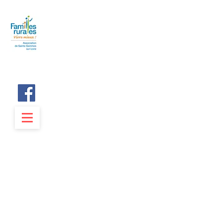
Ateliers
Théâtre
Anjou
L'association Familles Rurales
de Sainte Gemmes sur Loire
présente ses cours de théâtre
pour enfants,
ados et adultes