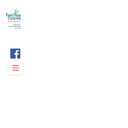
Ateliers
Théâtre
Anjou
L'association Familles Rurales
de Sainte Gemmes sur Loire
présente ses cours de théâtre
pour enfants,
ados et adultes